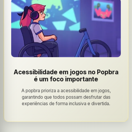
Acessibilidade em jogos no Popbra
é um foco importante
A popbra prioriza a acessibilidade em jogos,
garantindo que todos possam desfrutar das
experiências de forma inclusiva e divertida.