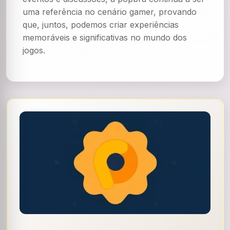
uma referência no cenário gamer, provando
que, juntos, podemos criar experiências
memoráveis e significativas no mundo dos
jogos.