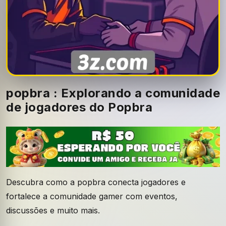
popbra : Explorando a comunidade
de jogadores do Popbra
Descubra como a popbra conecta jogadores e
fortalece a comunidade gamer com eventos,
discussões e muito mais.